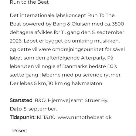
Run to the Beat
Det internationale løbskoncept Run To The
Beat powered by Bang & Olufsen med ca. 3500
deltagere afvikles for 11. gang den 5. september
2026. Løbet er bygget op omkring musikken,
og dette vil være omdrejningspunktet for såvel
løbet som den efterfølgende Afterparty. På
løberuten vil nogle af Danmarks bedste DJ’s
sætte gang i løberne med pulserende rytmer.
Der løbes 5 km, 10 km og halvmaraton.
Startsted
: B&O, Hjermvej samt Struer By.
Dato
: 5. september.
Tidspunkt
: Kl. 13.00.
www.runtothebeat.dk
Priser: