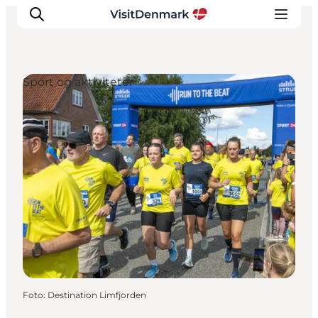
Sport og aktiviteter
Inspiration
Destinationer
Oplevelser
Overnatning
Planlæg ferien
Foto
:
Destination Limfjorden