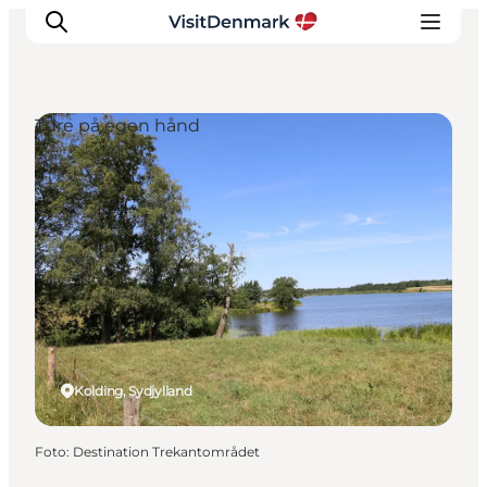
Ture på egen hånd
Inspiration
Destinationer
Oplevelser
Overnatning
Planlæg ferien
Kolding, Sydjylland
Foto
:
Destination Trekantområdet