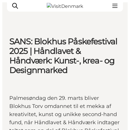
SANS: Blokhus Påskefestival
Inspiration
2025 | Håndlavet &
Destinationer
Håndværk: Kunst-, krea- og
Oplevelser
Designmarked
Overnatning
Planlæg ferien
Palmesøndag den 29. marts bliver
Blokhus Torv omdannet til et mekka af
kreativitet, kunst og unikke second-hand
fund, når Håndlavet & Håndværk indtager