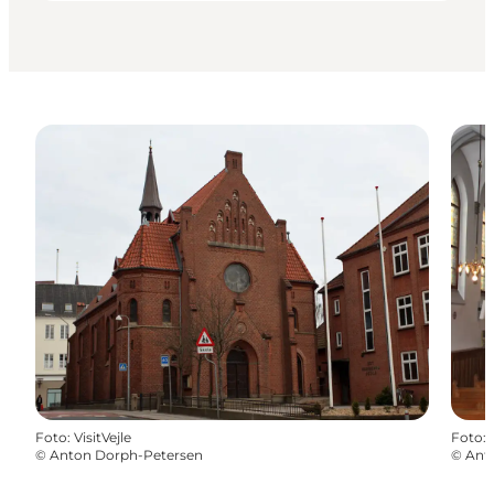
Foto
:
VisitVejle
Foto
:
©
Anton Dorph-Petersen
©
Ant