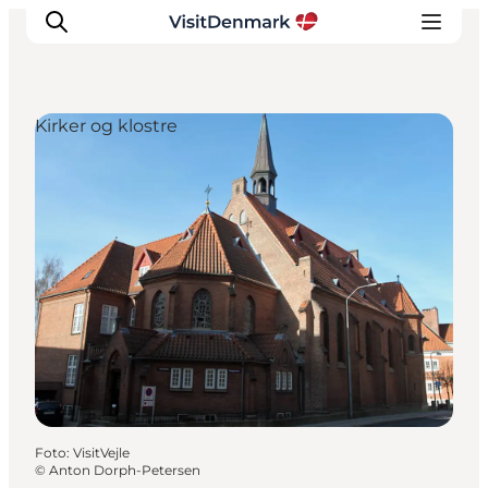
Kirker og klostre
Inspiration
Destinationer
Oplevelser
Overnatning
Planlæg ferien
Foto
:
VisitVejle
©
Anton Dorph-Petersen