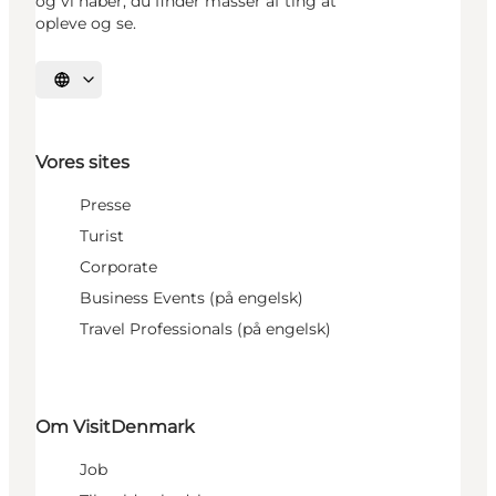
og vi håber, du finder masser af ting at
opleve og se.
Vælg sprog
Vores sites
Presse
Turist
Corporate
Business Events (på engelsk)
Travel Professionals (på engelsk)
Om VisitDenmark
Job