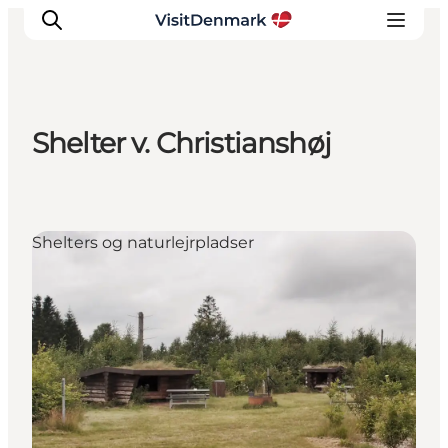
Shelter v. Christianshøj
Inspiration
Destinationer
Oplevelser
Shelters og naturlejrpladser
Overnatning
Planlæg ferien