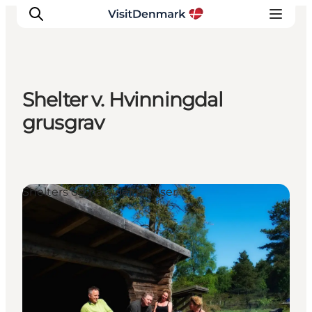
Shelter v. Hvinningdal
Inspiration
grusgrav
Destinationer
Oplevelser
Overnatning
Shelters og naturlejrpladser
Planlæg ferien