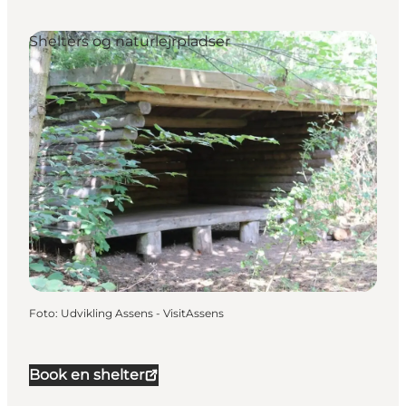
Shelters og naturlejrpladser
Foto
:
Udvikling Assens - VisitAssens
Book en shelter