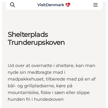
Shelterplads
Inspiration
Trunderupskoven
Destinationer
Oplevelser
Overnatning
Ud over at overnatte i sheltere, kan man
Planlæg ferien
nyde sin medbragte mad i
madpakkehuset, tilberede mad på en af
bål- og grillpladserne, køre på
mountainbike, fiske i søen eller slippe
hunden fri i hundeskoven