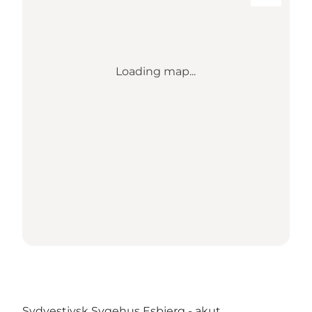
Loading map...
Sydvestjysk Sygehus Esbjerg - akut