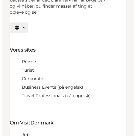
bedste sider af det, Danmark har at byde på -
og vi håber, du finder masser af ting at
opleve og se.
Vælg sprog
Vores sites
Presse
Turist
Corporate
Business Events (på engelsk)
Travel Professionals (på engelsk)
Om VisitDenmark
Job