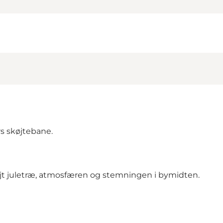
s skøjtebane.
højt juletræ, atmosfæren og stemningen i bymidten.