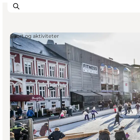
Sport og aktiviteter
Inspiration
Destinationer
Oplevelser
Overnatning
Planlæg ferien