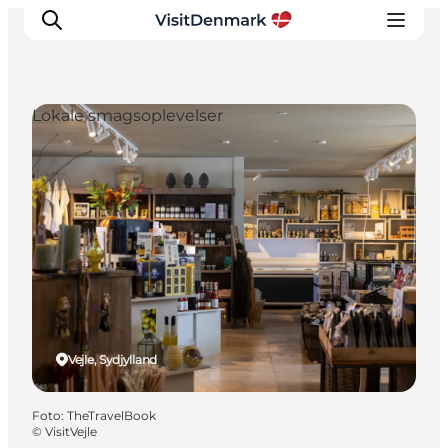
Lokale smagsoplevelser
Inspiration
Destinationer
Oplevelser
Overnatning
Planlæg ferien
Vejle, Sydjylland
Foto
:
TheTravelBook
©
VisitVejle