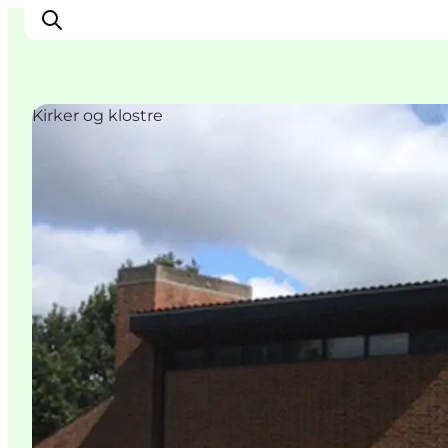
Kirker og klostre
Inspiration
Destinationer
Oplevelser
Overnatning
Planlæg ferien