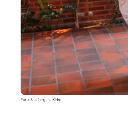
Foto
:
Skt. Jørgens Kirke