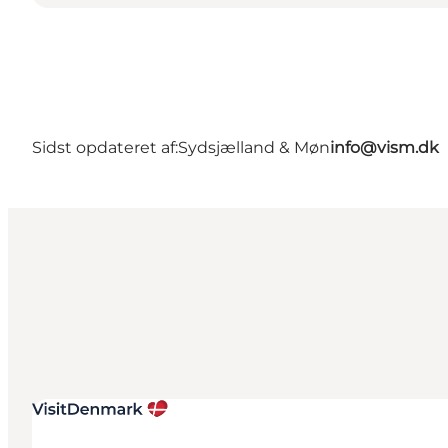
Sidst opdateret af:
Sydsjælland & Møn
info@vism.dk