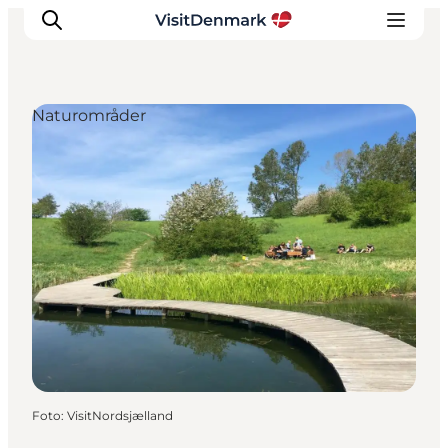
Naturområder
Inspiration
Destinationer
Oplevelser
Overnatning
Planlæg ferien
Foto
:
VisitNordsjælland