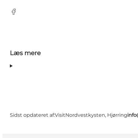
Facebook
Læs mere
Sidst opdateret af:
VisitNordvestkysten, Hjørring
info