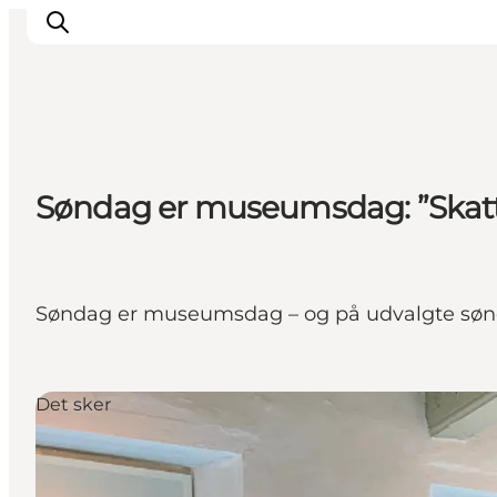
Inspiration
Søndag er museumsdag: ”Skatt
Destinationer
Oplevelser
Overnatning
Planlæg ferien
Søndag er museumsdag – og på udvalgte sønda
Det sker