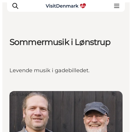
Sommermusik i Lønstrup
Inspiration
Destinationer
Oplevelser
Levende musik i gadebilledet.
Overnatning
Planlæg ferien
Det sker