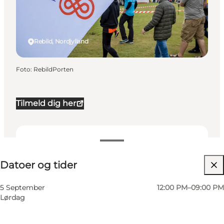
Rebild, Nordjylland
Foto
:
RebildPorten
Tilmeld dig her
Datoer og tider
Datoer og tider
Besøg hjemmeside
5 September
12:00 PM–09:00 PM
Lørdag