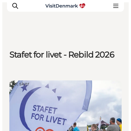
Inspiration
Stafet for livet - Rebild 2026
Destinationer
Oplevelser
Overnatning
Planlæg ferien
Det sker