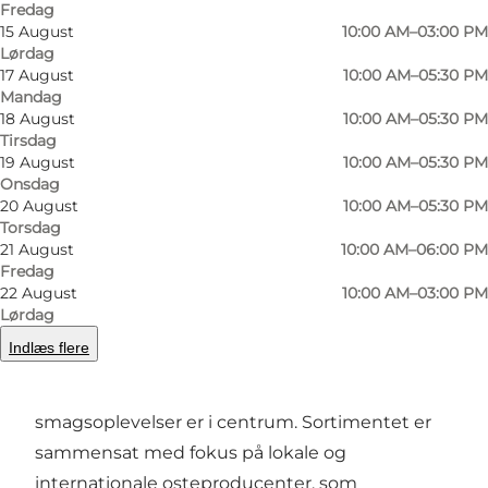
Fredag
15 August
10:00 AM–03:00 PM
Lørdag
17 August
10:00 AM–05:30 PM
Mandag
Foto
:
Line Slot
Foto
:
18 August
10:00 AM–05:30 PM
©
VisitOdense
©
Visi
Tirsdag
19 August
10:00 AM–05:30 PM
Onsdag
Forrige
Næste
20 August
10:00 AM–05:30 PM
Torsdag
21 August
10:00 AM–06:00 PM
Fredag
22 August
10:00 AM–03:00 PM
Hvorfor vælge Steensgaard?
Lørdag
Indlæs flere
Når du besøger Steensgaard, træder du ind i en
butik, hvor passion for kvalitet og gode
smagsoplevelser er i centrum. Sortimentet er
sammensat med fokus på lokale og
internationale osteproducenter, som