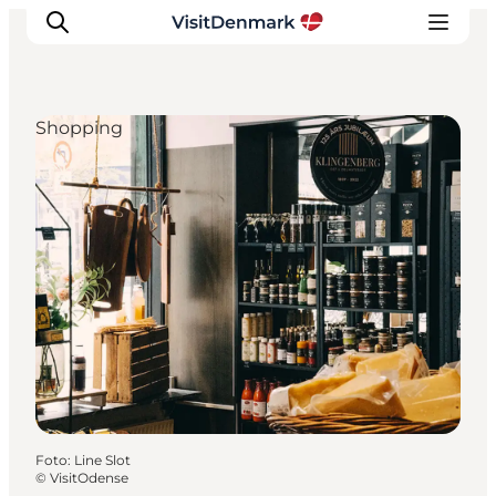
Shopping
Inspiration
Destinationer
Oplevelser
Overnatning
Planlæg ferien
Foto
:
Line Slot
©
VisitOdense