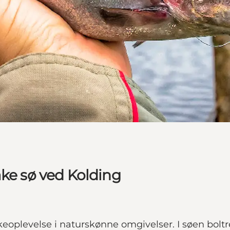
ake sø ved Kolding
keoplevelse i naturskønne omgivelser. I søen boltr