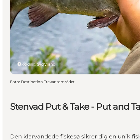
Kolding, Sydjylland
Foto
:
Destination Trekantområdet
Stenvad Put & Take - Put and T
Den klarvandede fiskesø sikrer dig en unik fis