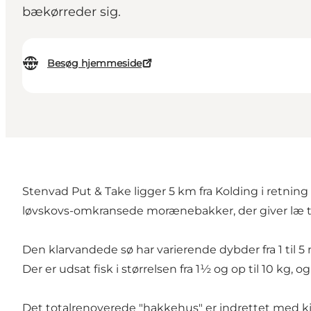
bækørreder sig.
Besøg hjemmeside
Stenvad Put & Take ligger 5 km fra Kolding i retni
løvskovs-omkransede morænebakker, der giver læ til
Den klarvandede sø har varierende dybder fra 1 til 5
Der er udsat fisk i størrelsen fra 1½ og op til 10 kg,
Det totalrenoverede "hakkehus" er indrettet med 