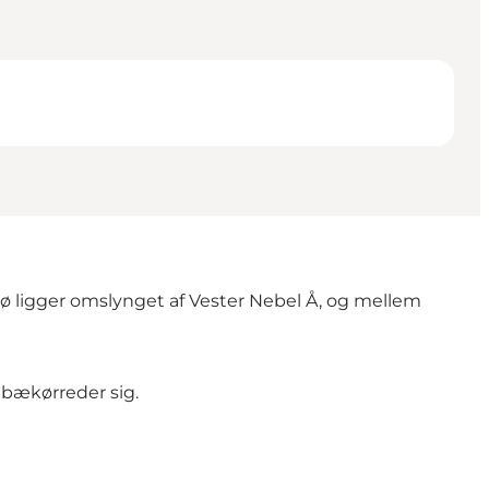
sø ligger omslynget af Vester Nebel Å, og mellem
g bækørreder sig.