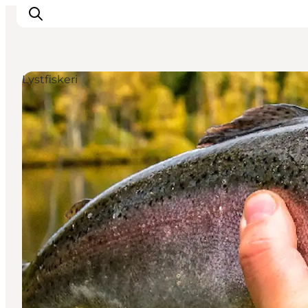
Lystfiskeri
Inspiration
Destinationer
Oplevelser
Overnatning
Planlæg ferien