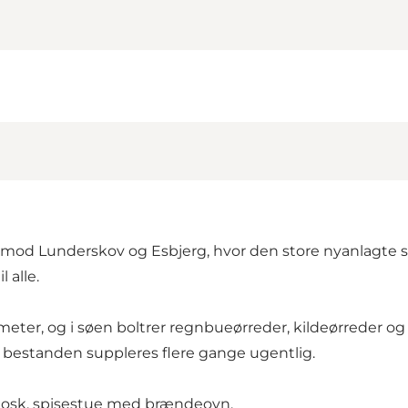
ng mod Lunderskov og Esbjerg, hvor den store nyanlagte 
 alle.
 meter, og i søen boltrer regnbueørreder, kildeørreder o
 og bestanden suppleres flere gange ugentlig.
kiosk, spisestue med brændeovn,