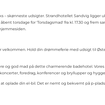
 – skønneste udsigter. Strandhotellet Sandvig ligger ub
åbent torsdage for 'Torsdagsmad' fra kl. 17.30 og frem samt
å hjemmesiden.
 jer velkommen. Hold din drømmeferie med udsigt til Øste
osfære og god mad på dette charmerende badehotel. Vo
oncerter, foredrag, konferencer og bryllupper og hyggel
 at oplade din el-bil. Det er nemt og bekvemt på p-pladse