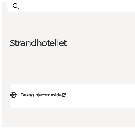
Strandhotellet
Inspiration
Destinationer
Oplevelser
Overnatning
Planlæg ferien
Besøg hjemmeside