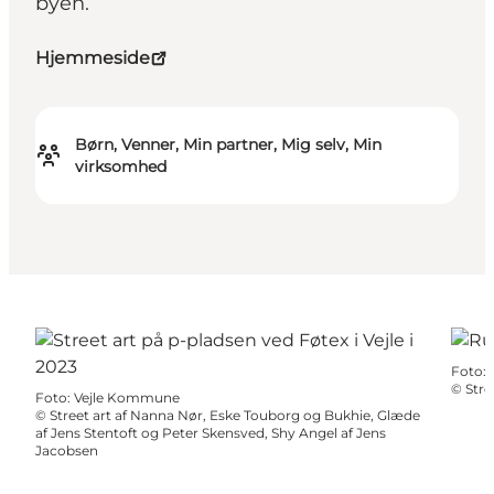
byen.
Hjemmeside
Børn, Venner, Min partner, Mig selv, Min
virksomhed
Foto
:
©
Stre
Foto
:
Vejle Kommune
©
Street art af Nanna Nør, Eske Touborg og Bukhie, Glæde
af Jens Stentoft og Peter Skensved, Shy Angel af Jens
Jacobsen