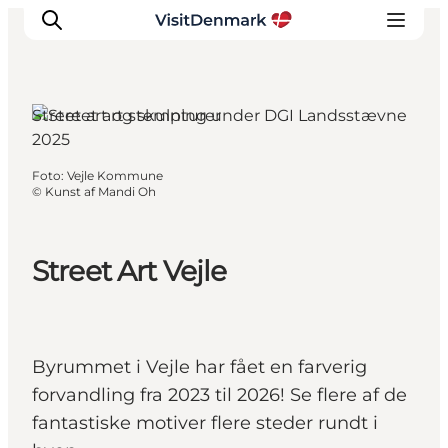
Street art og skulpturer
Inspiration
Foto
:
Vejle Kommune
©
Kunst af Mandi Oh
Destinationer
Oplevelser
Overnatning
Street Art Vejle
Planlæg ferien
Byrummet i Vejle har fået en farverig
forvandling fra 2023 til 2026! Se flere af de
fantastiske motiver flere steder rundt i