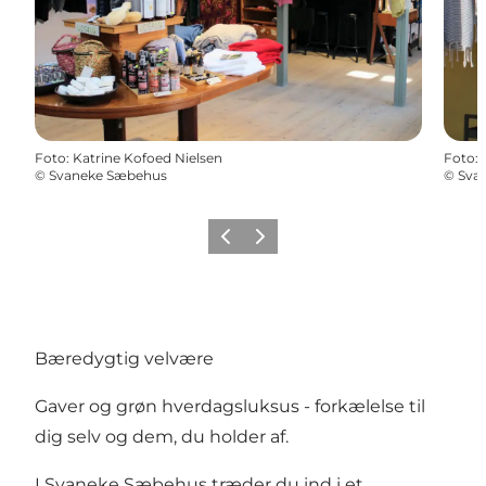
Foto
:
Katrine Kofoed Nielsen
Foto
:
©
Svaneke Sæbehus
©
Sva
Forrige
Næste
Bæredygtig velvære
Gaver og grøn hverdagsluksus - forkælelse til
dig selv og dem, du holder af.
I Svaneke Sæbehus træder du ind i et