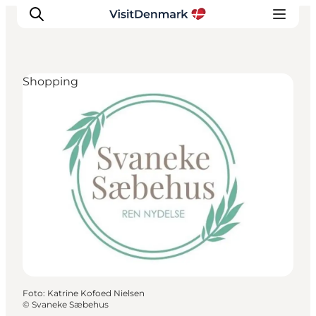
Shopping
Inspiration
Destinationer
Oplevelser
Overnatning
Planlæg ferien
Foto
:
Katrine Kofoed Nielsen
©
Svaneke Sæbehus