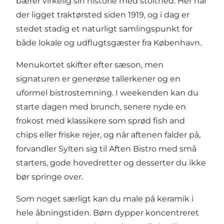
bærer virkelig sin historie med stolthed. Her har
der ligget traktørsted siden 1919, og i dag er
stedet stadig et naturligt samlingspunkt for
både lokale og udflugtsgæster fra København.
Menukortet skifter efter sæson, men
signaturen er generøse tallerkener og en
uformel bistrostemning. I weekenden kan du
starte dagen med brunch, senere nyde en
frokost med klassikere som sprød fish and
chips eller friske rejer, og når aftenen falder på,
forvandler Sylten sig til Aften Bistro med små
starters, gode hovedretter og desserter du ikke
bør springe over.
Som noget særligt kan du male på keramik i
hele åbningstiden. Børn dypper koncentreret