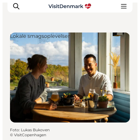
Lokale smagsoplevelser
Inspiration
Destinationer
Oplevelser
Overnatning
Planlæg ferien
Foto
:
Lukas Bukoven
©
VisitCopenhagen