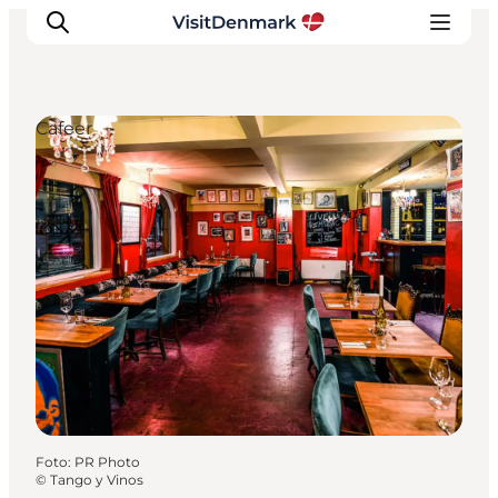
Cafeer
Inspiration
Destinationer
Oplevelser
Overnatning
Planlæg ferien
Foto
:
PR Photo
©
Tango y Vinos