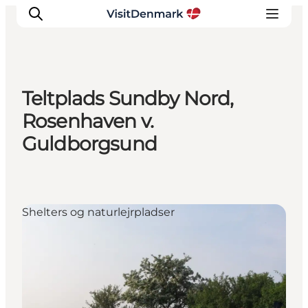
Teltplads Sundby Nord,
Inspiration
Rosenhaven v.
Destinationer
Guldborgsund
Oplevelser
Overnatning
Planlæg ferien
Shelters og naturlejrpladser