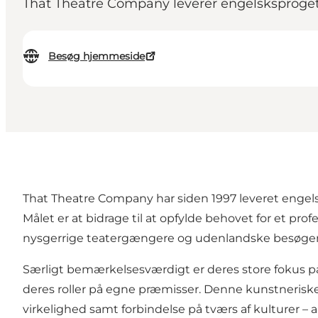
That Theatre Company leverer engelsksproget
Besøg hjemmeside
That Theatre Company har siden 1997 leveret engels
Målet er at bidrage til at opfylde behovet for et pr
nysgerrige teatergængere og udenlandske besøge
Særligt bemærkelsesværdigt er deres store fokus på a
deres roller på egne præmisser. Denne kunstneriske
virkelighed samt forbindelse på tværs af kulturer