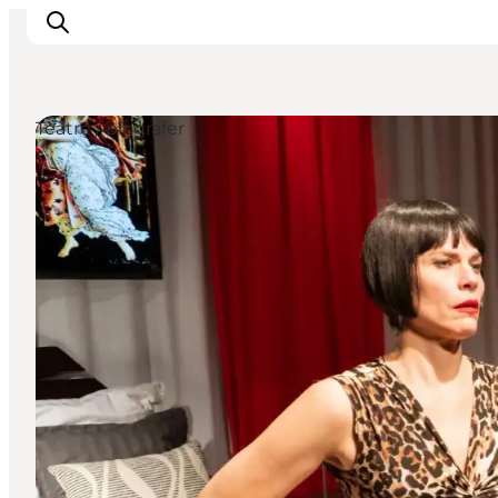
Teatre / biografer
Inspiration
Destinationer
Oplevelser
Overnatning
Planlæg ferien