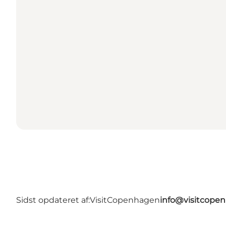
Sidst opdateret af:
VisitCopenhagen
info@visitcope