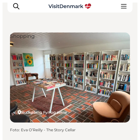
Shopping
Inspiration
Destinationer
Oplevelser
Overnatning
Planlæg ferien
Rudkøbing, Fyn og øerne
Foto
:
Eva O’Reilly - The Story Cellar