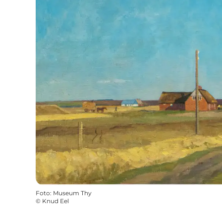
Foto
:
Museum Thy
©
Knud Eel