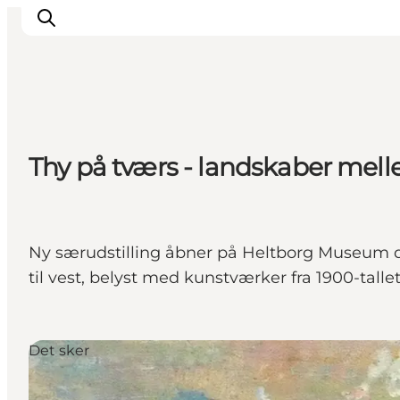
Inspiration
Thy på tværs - landskaber mell
Destinationer
Oplevelser
Overnatning
Planlæg ferien
Ny særudstilling åbner på Heltborg Museum d
til vest, belyst med kunstværker fra 1900-tallet
Det sker