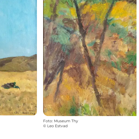
Foto
:
Museum Thy
©
Leo Estvad