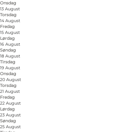
Onsdag
Find vej
13 August
Torsdag
Heltborg Museum
14 August
Fredag
Skårhøjvej 15
15 August
Lørdag
7760 Hurup Thy
16 August
Søndag
18 August
Tirsdag
Find vej
19 August
Onsdag
20 August
Torsdag
21 August
Fredag
22 August
Lørdag
23 August
Søndag
25 August