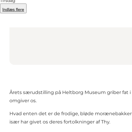
Tirsdag
Indlæs flere
Årets særudstilling på Heltborg Museum griber fat i
omgiver os.
Hvad enten det er de frodige, bløde morænebakker, k
især har givet os deres fortolkninger af Thy.