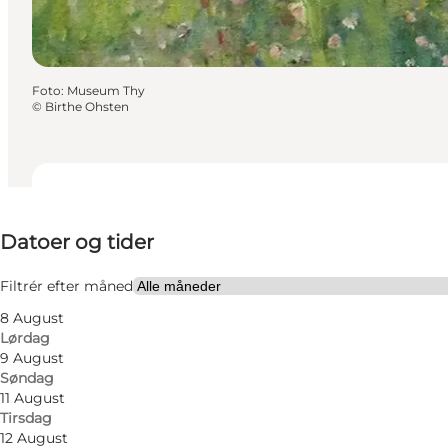
Foto
:
Museum Thy
©
Birthe Ohsten
Datoer og tider
Datoer og tider
Besøg hjemmeside
Filtrér efter måned
8 August
Lørdag
9 August
Søndag
11 August
Tirsdag
12 August