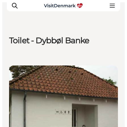
Toilet - Dybbøl Banke
Inspiration
Destinationer
Oplevelser
Toilet
Overnatning
Planlæg ferien