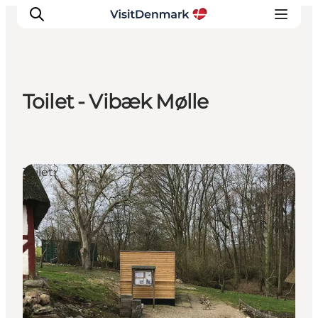
Toilet - Vibæk Mølle
Inspiration
Destinationer
Oplevelser
Toilet
Overnatning
Planlæg ferien