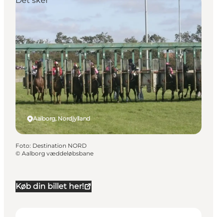
Det sker
Aalborg, Nordjylland
Foto
:
Destination NORD
©
Aalborg væddeløbsbane
Køb din billet her!