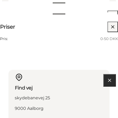
Datoer og tider
Datoer og tider
0-50 DKK
Priser
Besøg hjemmeside
24 Oktober
05:00 PM–08:00 PM
Lørdag
Pris:
0-50 DKK
Find vej
skydebanevej 25
9000 Aalborg