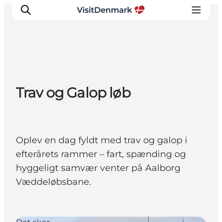
Inspiration
Trav og Galop løb
Destinationer
Oplevelser
Overnatning
Planlæg ferien
Oplev en dag fyldt med trav og galop i
efterårets rammer – fart, spænding og
hyggeligt samvær venter på Aalborg
Væddeløbsbane.