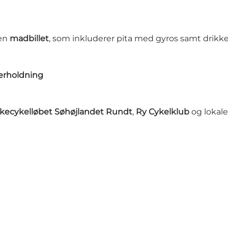
 en
madbillet
, som inkluderer pita med gyros samt drikke
nderholdning
lkecykelløbet Søhøjlandet Rundt
,
Ry Cykelklub
og lokale