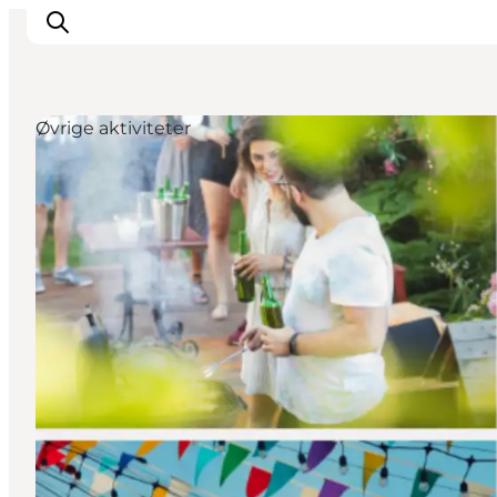
Øvrige aktiviteter
Inspiration
Destinationer
Oplevelser
Overnatning
Planlæg ferien