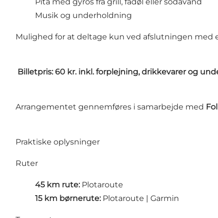
Pita med gyros fra grill, fadøl eller sodavand
Musik og underholdning
Mulighed for at deltage kun ved afslutningen med
️
Billetpris: 60 kr. inkl. forplejning, drikkevarer og u
Arrangementet gennemføres i samarbejde med
Fo
Praktiske oplysninger
Ruter
45 km rute:
Plotaroute
15 km børnerute:
Plotaroute
|
Garmin