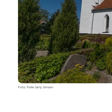
Foto
:
Palle Jørly Jensen