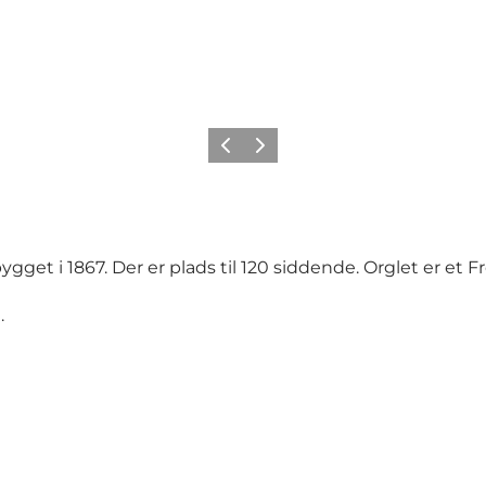
Forrige
Næste
get i 1867. Der er plads til 120 siddende. Orglet er et Fr
e.