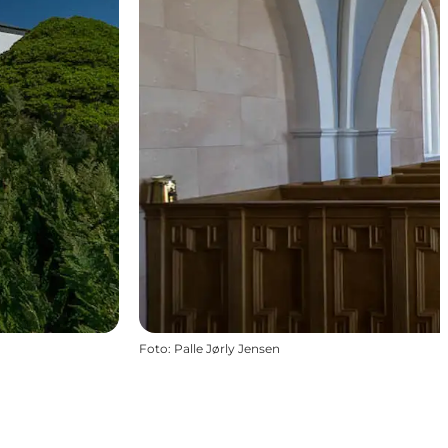
Foto
:
Palle Jørly Jensen