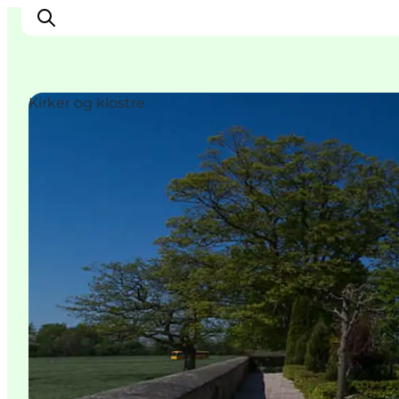
Kirker og klostre
Inspiration
Destinationer
Oplevelser
Overnatning
Planlæg ferien