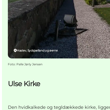
Haslev, Sydsjælland og øerne
Foto
:
Palle Jørly Jensen
Ulse Kirke
Den hvidkalkede og tegldækkede kirke, ligger