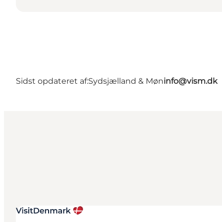
Sidst opdateret af:
Sydsjælland & Møn
info@vism.dk