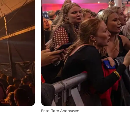
Foto
:
Tom Andreasen