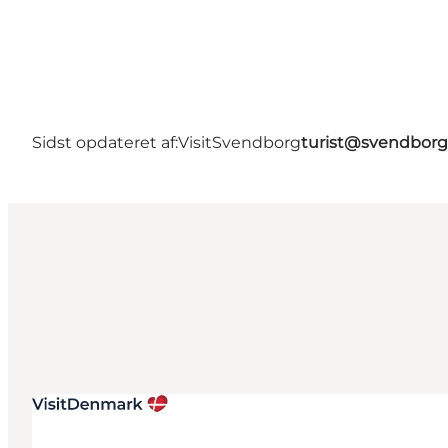
Sidst opdateret af:
VisitSvendborg
turist@svendborg