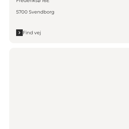
Frederiksø 16E
5700 Svendborg
Find vej