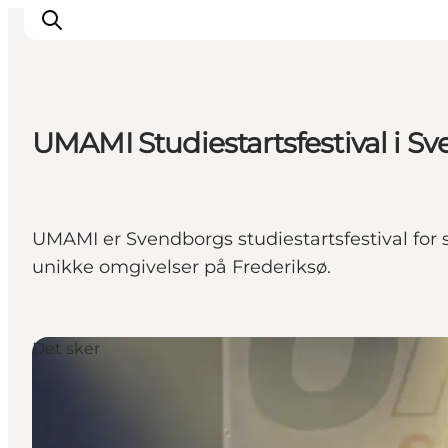
UMAMI Studiestartsfestival i Sv
Inspiration
Destinationer
Oplevelser
UMAMI er Svendborgs studiestartsfestival for 
Overnatning
unikke omgivelser på Frederiksø.
Planlæg ferien
Det sker