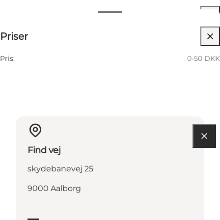
Datoer og tider
0-50 DKK
Priser
Besøg hjemmeside
11 November
05:00 PM–08:00 PM
Onsdag
Pris:
0-50 DKK
Find vej
skydebanevej 25
9000 Aalborg