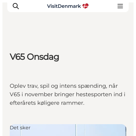
Inspiration
V65 Onsdag
Destinationer
Oplevelser
Overnatning
Planlæg ferien
Oplev trav, spil og intens spænding, når
V65 i november bringer hestesporten ind i
efterårets køligere rammer.
Det sker