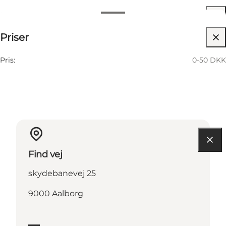
Datoer og tider
0-50 DKK
Priser
Besøg hjemmeside
18 November
05:00 PM–08:00 PM
Onsdag
Pris:
0-50 DKK
Find vej
skydebanevej 25
9000 Aalborg