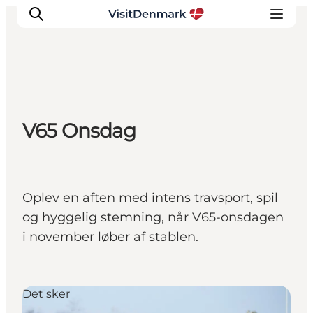
Inspiration
V65 Onsdag
Destinationer
Oplevelser
Overnatning
Planlæg ferien
Oplev en aften med intens travsport, spil
og hyggelig stemning, når V65-onsdagen
i november løber af stablen.
Det sker