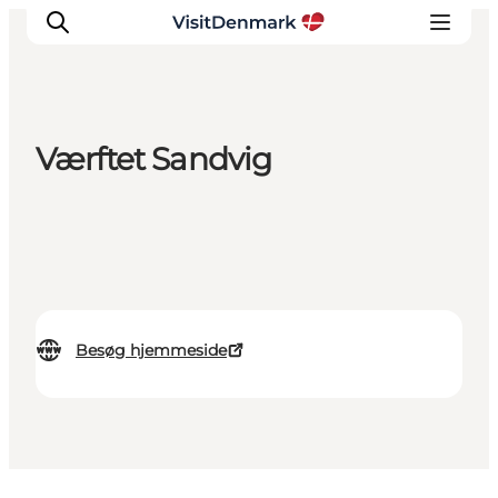
Værftet Sandvig
Inspiration
Destinationer
Oplevelser
Overnatning
Planlæg ferien
Besøg hjemmeside