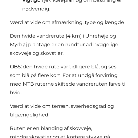
Vigtigt:
Tjek køreplan og om bestilling er
nødvendig.
Værd at vide om afmærkning, type og længde
Den hvide vandrerute (4 km) i Uhrehøje og
Myrhøj plantage er en rundtur ad hyggelige
skovveje og skovstier.
OBS:
den hvide rute var tidligere blå, og ses
som blå på flere kort. For at undgå forvirring
med MTB ruterne skiftede vandreruten farve til
hvid.
Værd at vide om terræn, sværhedsgrad og
tilgængelighed
Ruten er en blanding af skovveje,
mindre skovstier og et kortere stykke på