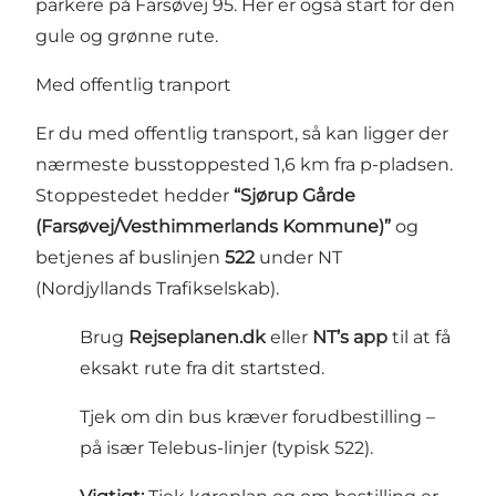
parkere på Farsøvej 95. Her er også start for den
gule og grønne rute.
Med offentlig tranport
Er du med offentlig transport, så kan ligger der
nærmeste busstoppested 1,6 km fra p-pladsen.
Stoppestedet hedder
“Sjørup Gårde
(Farsøvej/Vesthimmerlands Kommune)”
og
betjenes af buslinjen
522
under NT
(Nordjyllands Trafikselskab).
Brug
Rejseplanen.dk
eller
NT’s app
til at få
eksakt rute fra dit startsted.
Tjek om din bus kræver forudbestilling –
på især Telebus-linjer (typisk 522).