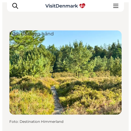
Ture på egen hånd
Inspiration
Destinationer
Oplevelser
Overnatning
Planlæg ferien
Foto
:
Destination Himmerland