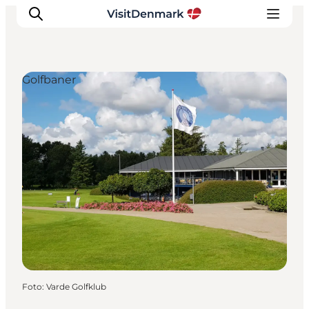
Golfbaner
Inspiration
Destinationer
Oplevelser
Overnatning
Planlæg ferien
Foto
:
Varde Golfklub