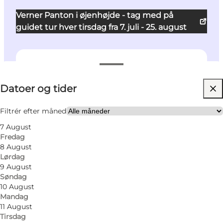
Verner Panton i øjenhøjde - tag med på
guidet tur hver tirsdag fra 7. juli - 25. august
Datoer og tider
Datoer og tider
Gratis
Besøg hjemmeside
Filtrér efter måned
7 August
Hunde tilladt
Fredag
8 August
Venner, Min partner, Mig selv
Lørdag
9 August
Søndag
10 August
Mandag
11 August
Tirsdag