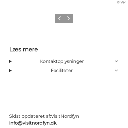
©
Ver
Forrige
Næste
Læs mere
Kontaktoplysninger
Faciliteter
Sidst opdateret af:
VisitNordfyn
info@visitnordfyn.dk