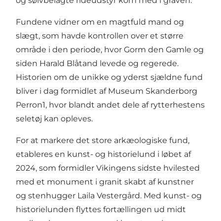
og sølvbelagte rideudstyr kom med i graven.
Fundene vidner om en magtfuld mand og
slægt, som havde kontrollen over et større
område i den periode, hvor Gorm den Gamle og
siden Harald Blåtand levede og regerede.
Historien om de unikke og yderst sjældne fund
bliver i dag formidlet af Museum Skanderborg
Perron1, hvor blandt andet dele af rytterhestens
seletøj kan opleves.
For at markere det store arkæologiske fund,
etableres en kunst- og historielund i løbet af
2024, som formidler Vikingens sidste hvilested
med et monument i granit skabt af kunstner
og stenhugger Laila Vestergård. Med kunst- og
historielunden flyttes fortællingen ud midt