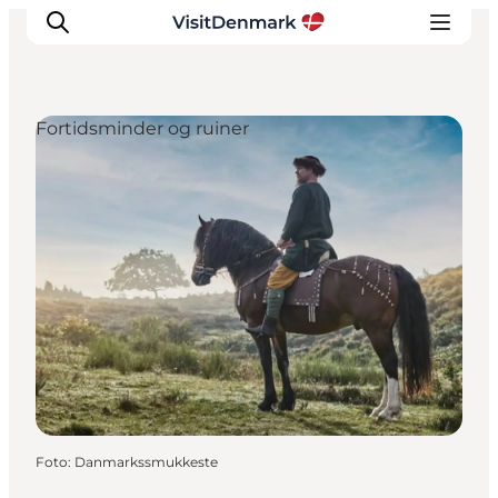
Fortidsminder og ruiner
Inspiration
Destinationer
Oplevelser
Overnatning
Planlæg ferien
Foto
:
Danmarkssmukkeste