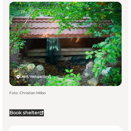
Shelters og naturlejrpladser
Lejre, Vestsjælland
Foto
:
Christian Milbo
Book shelter