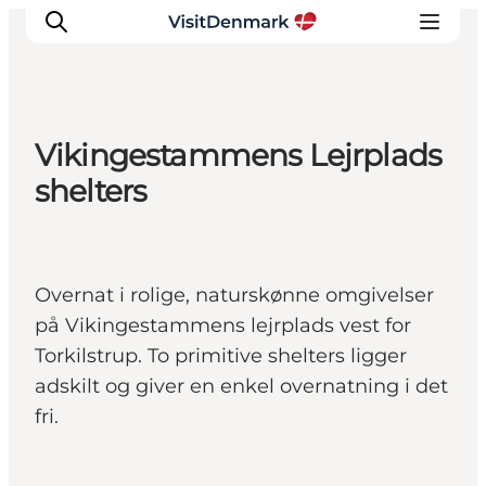
Vikingestammens Lejrplads
Inspiration
shelters
Destinationer
Oplevelser
Overnatning
Overnat i rolige, naturskønne omgivelser
Planlæg ferien
på Vikingestammens lejrplads vest for
Torkilstrup. To primitive shelters ligger
adskilt og giver en enkel overnatning i det
fri.