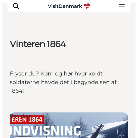
Vinteren 1864
Inspiration
Destinationer
Oplevelser
Fryser du? Kom og hør hvor koldt
Overnatning
soldaterne havde det i begyndelsen af
Planlæg ferien
1864!
Det sker