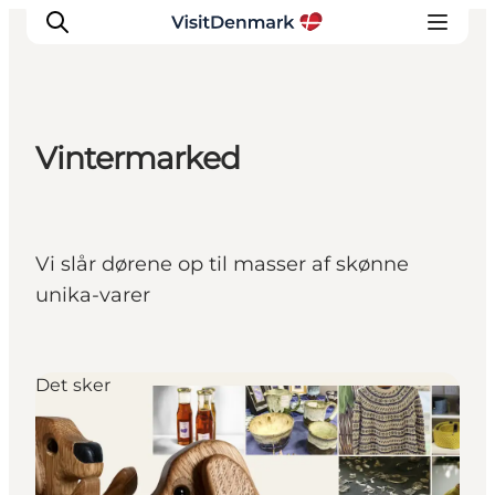
Vintermarked
Inspiration
Destinationer
Oplevelser
Vi slår dørene op til masser af skønne
Overnatning
unika-varer
Planlæg ferien
Det sker