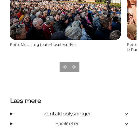
Foto
:
Musik- og teaterhuset Værket
Foto
:
©
Ran
Forrige
Næste
Læs mere
Kontaktoplysninger
Faciliteter