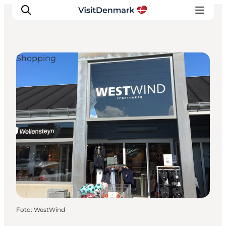
Shopping
Inspiration
Destinationer
Oplevelser
Overnatning
Planlæg ferien
Foto
:
WestWind