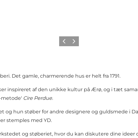
Forrige
Næste
eri. Det gamle, charmerende hus er helt fra 1791.
er inspireret af den unikke kultur på Ærø, og i tæt s
s-metode'
Cire Perdue
.
det og hun støber for andre designere og guldsmede i 
ter stemples med YD.
kstedet og støberiet, hvor du kan diskutere dine ideer 