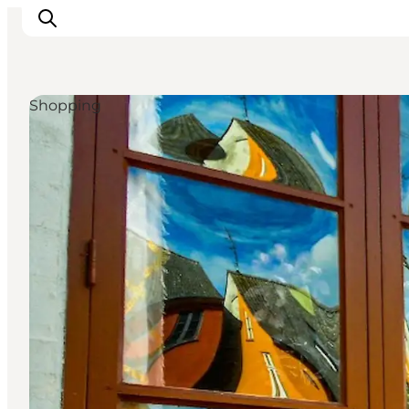
Shopping
Inspiration
Destinationer
Oplevelser
Overnatning
Planlæg ferien