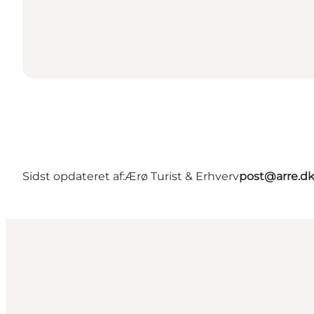
Sidst opdateret af:
Ærø Turist & Erhverv
post@arre.d