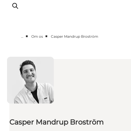
■
■
…
Om os
Casper Mandrup Broström
Corporate
Nyheder
Videncenter
Aktiviteter
Brandmanual
Markeder
Om os
Casper Mandrup Broström