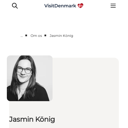
■
■
…
Om os
Jasmin König
Corporate
Nyheder
Videncenter
Aktiviteter
Brandmanual
Markeder
Om os
Jasmin König