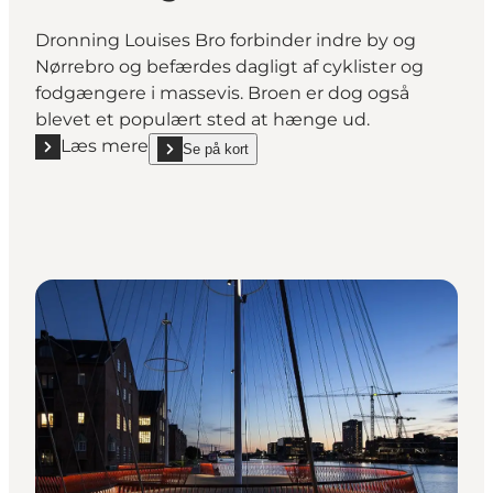
Dronning Louises Bro forbinder indre by og
Nørrebro og befærdes dagligt af cyklister og
fodgængere i massevis. Broen er dog også
blevet et populært sted at hænge ud.
Læs mere
Se på kort
Læs mere "Dronning Louises Bro"
show Dronning Louises Bro on_map