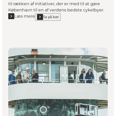
til rækken af initiativer, der er med til at gøre
København til en af verdens bedste cykelbyer.
Læs mere
Se på kort
Læs mere "Lille Langebro"
show Lille Langebro on_map