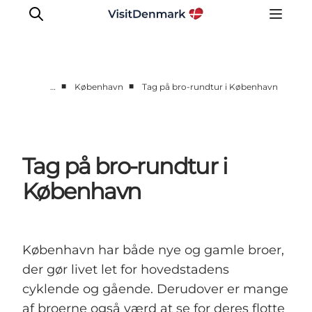
■
■
…
København
Tag på bro-rundtur i København
Inspiration
Destinationer
Oplevelser
Tag på bro-rundtur i
Overnatning
København
Planlæg ferien
København har både nye og gamle broer,
der gør livet let for hovedstadens
cyklende og gående. Derudover er mange
af broerne også værd at se for deres flotte