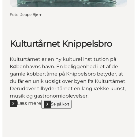
Foto
:
Jeppe Bjørn
Kulturtårnet Knippelsbro
Kulturtårnet er en ny kulturel institution på
Københavns havn. En beliggenhed i et af de
gamle kobbertårne på Knippelsbro betyder, at
du får en unik udsigt over byen fra Kulturtårnet.
Derudover tilbyder tårnet en lang række kunst,
musik og gastronomioplevelser.
Læs mere
Se på kort
Læs mere "Kulturtårnet Knippelsbro"
show Kulturtårnet Knippelsbro on_map