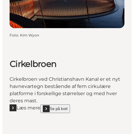
Foto
:
Kim Wyon
Cirkelbroen
Cirkelbroen ved Christianshavn Kanal er et nyt
havnevartegn bestående af fem cirkulære
platforme i forskellige størrelser og med hver
deres mast.
Læs mere
Se på kort
Læs mere "Cirkelbroen"
show Cirkelbroen on_map