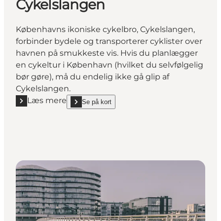
Cykelslangen
Københavns ikoniske cykelbro, Cykelslangen,
forbinder bydele og transporterer cyklister over
havnen på smukkeste vis. Hvis du planlægger
en cykeltur i København (hvilket du selvfølgelig
bør gøre), må du endelig ikke gå glip af
Cykelslangen.
Læs mere
Se på kort
Læs mere "Cykelslangen"
show Cykelslangen on_map