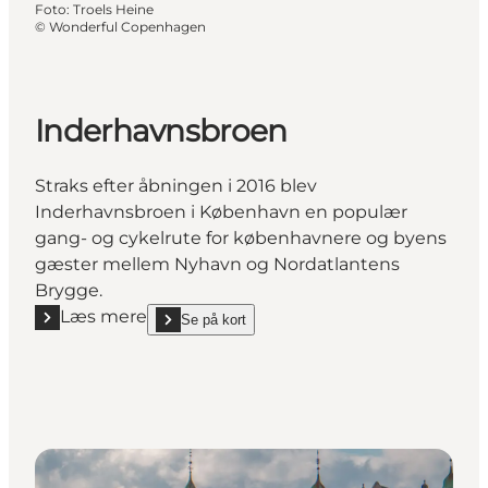
Foto
:
Troels Heine
©
Wonderful Copenhagen
Inderhavnsbroen
Straks efter åbningen i 2016 blev
Inderhavnsbroen i København en populær
gang- og cykelrute for københavnere og byens
gæster mellem Nyhavn og Nordatlantens
Brygge.
Læs mere
Se på kort
Læs mere "Inderhavnsbroen"
show Inderhavnsbroen on_map