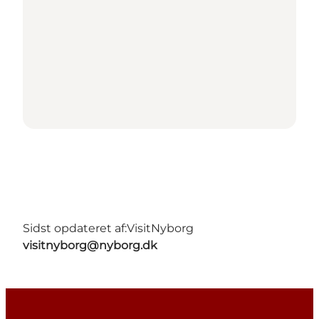
Sidst opdateret af:
VisitNyborg
visitnyborg@nyborg.dk