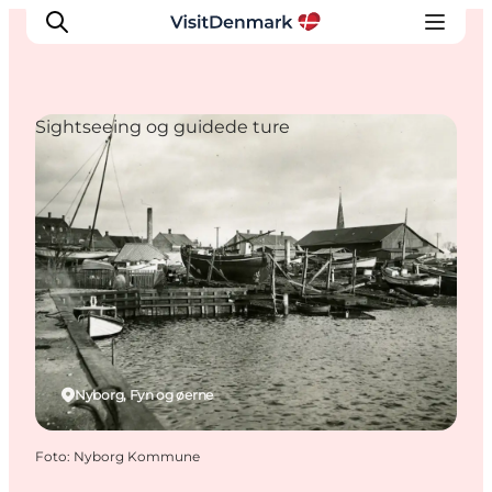
Sightseeing og guidede ture
Inspiration
Destinationer
Oplevelser
Overnatning
Planlæg ferien
Nyborg, Fyn og øerne
Foto
:
Nyborg Kommune