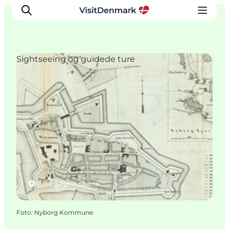
Sightseeing og guidede ture
Inspiration
Destinationer
Oplevelser
Overnatning
Planlæg ferien
Nyborg, Fyn og øerne
Foto
:
Nyborg Kommune