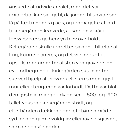
ønskede at udvide arealet, men det var
imidlertid ikke så ligetil, da jorden til udvidelsen
lå på fæstningens glacis, og inddragelse af jord
til kirkegården krævede, at særlige vilkår af
forsvarsmæssige hensyn blev overholdt.
Kirkegården skulle indrettes så den, i tilfælde af
krig, kunne planeres, og det var forbudt at
opstille monumenter af sten ved gravene. En
evt. indhegning af kirkegården skulle enten
ske ved hjælp af træværk eller en simpel grøft –
mur eller stengærde var forbudt. Dette var blot
den første af mange udvidelser. I 1800- og 1900-
tallet voksede kirkegården stødt, og
efterhånden dækkede den et større område
syd for den gamle voldgrav eller ravelinsgraven,
som den også hedder.